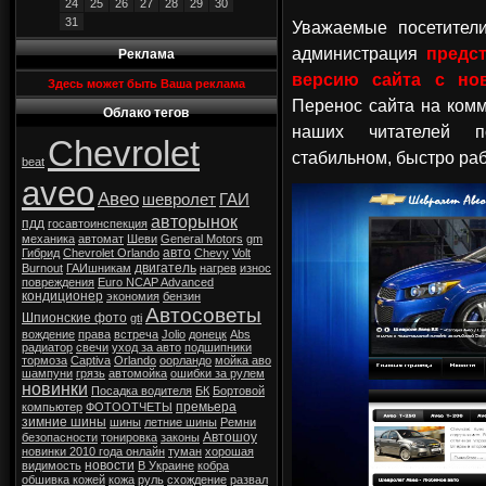
24
25
26
27
28
29
30
31
Уважаемые посетител
администрация
предс
Реклама
версию сайта с н
Здесь может быть Ваша реклама
Перенос сайта на ком
Облако тегов
наших читателей п
Chevrolet
стабильном, быстро ра
beat
aveo
Авео
шевролет
ГАИ
авторынок
пдд
госавтоинспекция
механика
автомат
Шеви
General Motors
gm
авто
Гибрид
Chevrolet Orlando
Chevy
Volt
двигатель
Burnout
ГАИшникам
нагрев
износ
повреждения
Euro NCAP Advanced
кондиционер
экономия
бензин
Автосоветы
Шпионские фото
gti
вождение
права
встреча
Jolio
донецк
Abs
радиатор
свечи
уход за авто
подшипники
тормоза
Captiva
Orlando
оорландо
мойка аво
шампуни
грязь
автомойка
ошибки за рулем
новинки
Посадка водителя
БК
Бортовой
премьера
компьютер
ФОТООТЧЕТЫ
зимние шины
шины
летние шины
Ремни
Автошоу
безопасности
тонировка
законы
новинки 2010 года онлайн
туман
хорошая
новости
видимость
В Украине
кобра
обшивка кожей
кожа
руль
схождение
развал