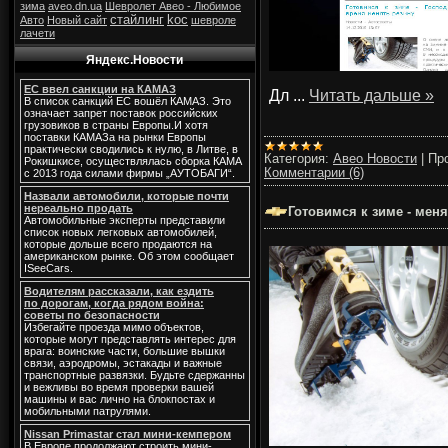
зима
aveo.dn.ua
Шевролет Авео - Любимое
стайлинг
koc
Авто
Новый сайт
шевроле
лачети
Яндекс.Новости
ЕС ввел санкции на КАМАЗ
Дл
...
Читать дальше »
В список санкций ЕС вошёл КАМАЗ. Это
означает запрет поставок российских
грузовиков в страны Европы.И хотя
поставки КАМАЗа на рынки Европы
практически сводились к нулю, в Литве, в
Категория:
Авео Новости
|
Пр
Рокишкисе, осуществлялась сборка КАМА
Комментарии (6)
с 2013 года силами фирмы „АУТОБАГИ“.
Назвали автомобили, которые почти
нереально продать
Готовимся к зиме - ме
Автомобильные эксперты представили
список новых легковых автомобилей,
которые дольше всего продаются на
американском рынке. Об этом сообщает
ISeeCars.
Водителям рассказали, как ездить
по дорогам, когда рядом война:
советы по безопасности
Избегайте проезда мимо объектов,
которые могут представлять интерес для
врага: воинские части, большие вышки
связи, аэродромы, эстакады и важные
транспортные развязки. Будьте сдержанны
и вежливы во время проверки вашей
машины и вас лично на блокпостах и
мобильными патрулями.
Nissan Primastar стал мини-кемпером
В Европе продолжают строить мини-