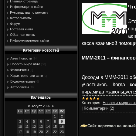
Главная страница
Чт
Информация о сайте
Руководства по ремонту
Фотоальбомы
Это
Форум
со
Гостевая книга
Обратная связь
ак
Информ-партнеры сайта
касса взаимной помощи
Категории новостей
МММ-2011 – финансов
Авео Новости
[14]
Новости мира авто
[30]
Фотоотчеты
[2]
Характеристики авто
[0]
Доходы в МММ-2011 об
Видеоматериал
[6]
участников. Когда к
Автосоветы
[10]
пирамида «закольцуетс
Календарь
Категория:
Новости мира авт
«
Август 2026
»
|
Комментарии (2)
Пн
Вт
Ср
Чт
Пт
Сб
Вс
1
2
3
4
5
6
7
8
9
Сайт переехал на новый
10
11
12
13
14
15
16
17
18
19
20
21
22
23