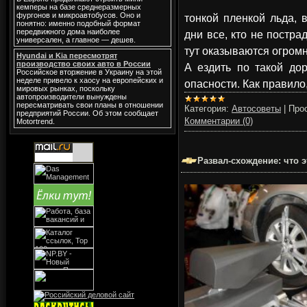
кемперы на базе среднеразмерных
фургонов и микроавтобусов. Оно и
тонкой пленкой льда, 
понятно: именно подобный формат
передвижного дома наиболее
дни все, кто не постр
универсален, а главное — дешев.
тут оказываются огром
Hyundai и Kia пересмотрят
производство своих авто в России
А ездить по такой дор
Российское вторжение в Украину на этой
неделе привело к хаосу на европейских и
опасности. Как правило
мировых рынках, поскольку
автопроизводители вынуждены
пересматривать свои планы в отношении
Категория:
Автосоветы
|
Про
предприятий России. Об этом сообщает
Комментарии (0)
Motortrend.
Развал-схождение: что э