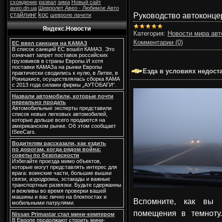
схождение
развал
зима
Новый сайт
aveo.dn.ua
Шевролет Авео - Любимое Авто
Руководство автоконц
стайлинг
koc
шевроле лачети
Яндекс.Новости
Категория:
Новости мира авт
Комментарии (0)
ЕС ввел санкции на КАМАЗ
В список санкций ЕС вошёл КАМАЗ. Это
означает запрет поставок российских
грузовиков в страны Европы.И хотя
поставки КАМАЗа на рынки Европы
Езда в условиях недост
практически сводились к нулю, в Литве, в
Рокишкисе, осуществлялась сборка КАМА
с 2013 года силами фирмы „АУТОБАГИ“.
Назвали автомобили, которые почти
нереально продать
Автомобильные эксперты представили
список новых легковых автомобилей,
которые дольше всего продаются на
американском рынке. Об этом сообщает
ISeeCars.
Водителям рассказали, как ездить
по дорогам, когда рядом война:
советы по безопасности
Избегайте проезда мимо объектов,
которые могут представлять интерес для
врага: воинские части, большие вышки
связи, аэродромы, эстакады и важные
транспортные развязки. Будьте сдержанны
и вежливы во время проверки вашей
машины и вас лично на блокпостах и
Вспомните, как вы 
мобильными патрулями.
помещения в темноту.
Nissan Primastar стал мини-кемпером
В Европе продолжают строить мини-