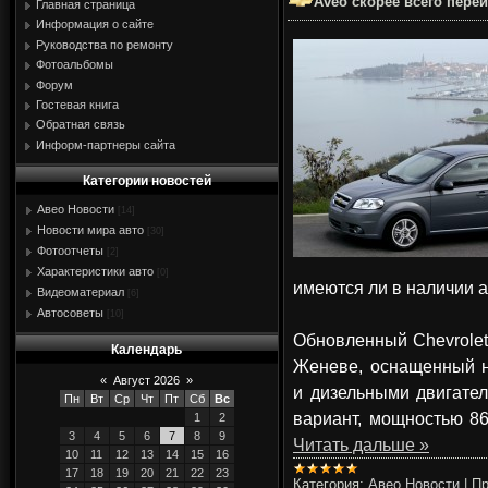
Aveo скорее всего пере
Главная страница
Информация о сайте
Руководства по ремонту
Фотоальбомы
Форум
Гостевая книга
Обратная связь
Информ-партнеры сайта
Категории новостей
Авео Новости
[14]
Новости мира авто
[30]
Фотоотчеты
[2]
Характеристики авто
[0]
имеются ли в наличии 
Видеоматериал
[6]
Автосоветы
[10]
Обновленный Chevrolet
Календарь
Женеве, оснащенный 
«
Август 2026
»
и дизельными двигател
Пн
Вт
Ср
Чт
Пт
Сб
Вс
вариант, мощностью 86
1
2
3
4
5
6
7
8
9
Читать дальше »
10
11
12
13
14
15
16
17
18
19
20
21
22
23
Категория:
Авео Новости
|
Пр