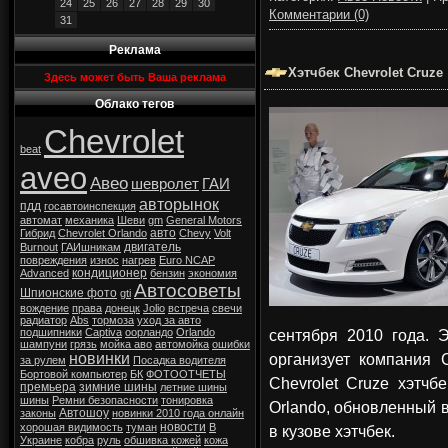
24
25
26
27
28
29
30
Комментарии (0)
31
Реклама
Хэтчбек Chevrolet Cruze
Здесь может быть Ваша реклама
Облако тегов
Chevrolet
beat
aveo
Авео
шевролет
ГАИ
авторынок
пдд
госавтоинспекция
автомат
механика
Шеви
gm
General Motors
авто
Гибрид
Chevrolet Orlando
Chevy
Volt
двигатель
Burnout
ГАИшникам
повреждения
износ
нагрев
Euro NCAP
кондиционер
Advanced
бензин
экономия
Автосоветы
Шпионские фото
gti
вождение
права
донецк
Jolio
встреча
свечи
радиатор
Abs
тормоза
уход за авто
сентября 2010 года. 
подшипники
Captiva
оорландо
Orlando
шампуни
грязь
мойка аво
автомойка
ошибки
организует компания 
новинки
за рулем
Посадка водителя
Бортовой компьютер
БК
ФОТООТЧЕТЫ
Chevrolet Cruze хэтчб
премьера
зимние шины
летние шины
шины
Ремни безопасности
тонировка
Orlando, обновленный 
Автошоу
законы
новинки 2010 года онлайн
новости
хорошая видимость
туман
В
в кузове хэтчбек.
Украине
кобра
руль
обшивка кожей
кожа