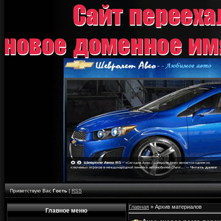
Приветствую Вас
Гость
|
RSS
Главная
»
Архив материалов
Главное меню