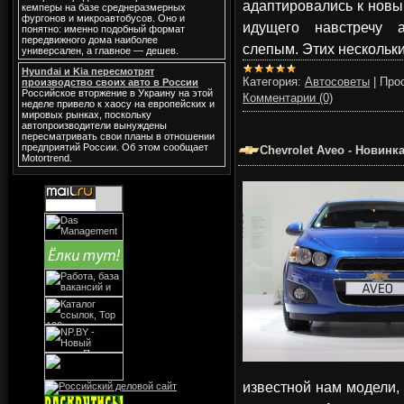
адаптировались к новы
кемперы на базе среднеразмерных
фургонов и микроавтобусов. Оно и
идущего навстречу а
понятно: именно подобный формат
передвижного дома наиболее
слепым. Этих нескольк
универсален, а главное — дешев.
Hyundai и Kia пересмотрят
Категория:
Автосоветы
|
Про
производство своих авто в России
Российское вторжение в Украину на этой
Комментарии (0)
неделе привело к хаосу на европейских и
мировых рынках, поскольку
автопроизводители вынуждены
пересматривать свои планы в отношении
предприятий России. Об этом сообщает
Chevrolet Aveo - Новинка
Motortrend.
известной нам модели,