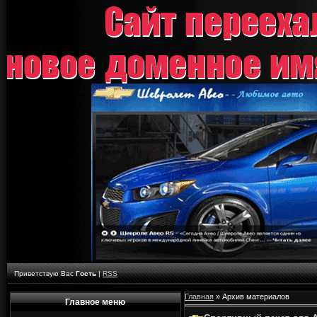
Приветствую Вас
Гость
|
RSS
Главная
»
Архив материалов
Главное меню