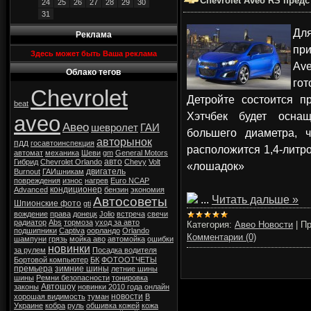
Chevrolet Aveo RS предс
24
25
26
27
28
29
30
31
Дл
Реклама
пр
Здесь может быть Ваша реклама
Av
Облако тегов
гот
Chevrolet
Детройте состоится п
beat
Хэтчбек будет осна
aveo
Авео
шевролет
ГАИ
большего диаметра, 
авторынок
пдд
госавтоинспекция
расположится 1,4-лит
автомат
механика
Шеви
gm
General Motors
авто
Гибрид
Chevrolet Orlando
Chevy
Volt
«лошадок»
двигатель
Burnout
ГАИшникам
повреждения
износ
нагрев
Euro NCAP
кондиционер
Advanced
бензин
экономия
...
Читать дальше »
Автосоветы
Шпионские фото
gti
вождение
права
донецк
Jolio
встреча
свечи
радиатор
Abs
тормоза
уход за авто
Категория:
Авео Новости
|
Пр
подшипники
Captiva
оорландо
Orlando
Комментарии (0)
шампуни
грязь
мойка аво
автомойка
ошибки
новинки
за рулем
Посадка водителя
Бортовой компьютер
БК
ФОТООТЧЕТЫ
премьера
зимние шины
летние шины
шины
Ремни безопасности
тонировка
Автошоу
законы
новинки 2010 года онлайн
новости
хорошая видимость
туман
В
Украине
кобра
руль
обшивка кожей
кожа