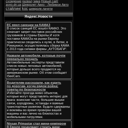
схождение
развал
зима
Новый сайт
aveo.dn.ua
Шевролет Авео - Любимое Авто
стайлинг
koc
шевроле лачети
Яндекс.Новости
ЕС ввел санкции на КАМАЗ
В список санкций ЕС вошёл КАМАЗ. Это
означает запрет поставок российских
грузовиков в страны Европы.И хотя
поставки КАМАЗа на рынки Европы
практически сводились к нулю, в Литве, в
Рокишкисе, осуществлялась сборка КАМА
с 2013 года силами фирмы „АУТОБАГИ“.
Назвали автомобили, которые почти
нереально продать
Автомобильные эксперты представили
список новых легковых автомобилей,
которые дольше всего продаются на
американском рынке. Об этом сообщает
ISeeCars.
Водителям рассказали, как ездить
по дорогам, когда рядом война:
советы по безопасности
Избегайте проезда мимо объектов,
которые могут представлять интерес для
врага: воинские части, большие вышки
связи, аэродромы, эстакады и важные
транспортные развязки. Будьте сдержанны
и вежливы во время проверки вашей
машины и вас лично на блокпостах и
мобильными патрулями.
Nissan Primastar стал мини-кемпером
В Европе продолжают строить мини-