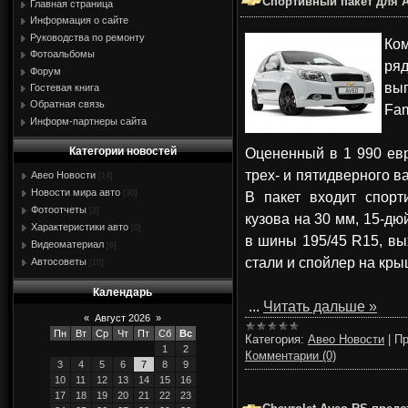
Спортивный пакет для Av
Главная страница
Информация о сайте
Руководства по ремонту
Ком
Фотоальбомы
ряд
Форум
вып
Гостевая книга
Обратная связь
Fam
Информ-партнеры сайта
Оцененный в 1 990 евр
Категории новостей
трех- и пятидверного в
Авео Новости
[14]
Новости мира авто
В пакет входит спорт
[30]
Фотоотчеты
[2]
кузова на 30 мм, 15-д
Характеристики авто
[0]
в шины 195/45 R15, в
Видеоматериал
[6]
стали и спойлер на кры
Автосоветы
[10]
Календарь
...
Читать дальше »
«
Август 2026
»
Пн
Вт
Ср
Чт
Пт
Сб
Вс
Категория:
Авео Новости
|
Пр
1
2
Комментарии (0)
3
4
5
6
7
8
9
10
11
12
13
14
15
16
17
18
19
20
21
22
23