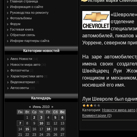
История марки Chevrole
Главная страница
Информация о сайте
Руководства по ремонту
«Шевроле»
Фотоальбомы
отделен
Форум
специал
Гостевая книга
автомобилей, пикапов 
Обратная связь
Информ-партнеры сайта
Уоррене, северном при
Категории новостей
На заре автомобилес
Авео Новости
[14]
имена своих создател
Новости мира авто
[30]
Швейцарец Луи Жозе
Фотоотчеты
[2]
Характеристики авто
[0]
гонщиком и механиком
Видеоматериал
[6]
носившей его имя.
Автосоветы
[10]
Календарь
Луи Шевроле был одни
«
Июнь 2010
»
Категория:
Новости мира авто
Пн
Вт
Ср
Чт
Пт
Сб
Вс
Комментарии (0)
1
2
3
4
5
6
7
8
9
10
11
12
13
14
15
16
17
18
19
20
21
22
23
24
25
26
27