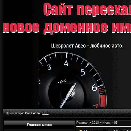
Приветствую Вас
Гость
|
RSS
Главная
»
2010
»
Июнь
»
03
Главное меню