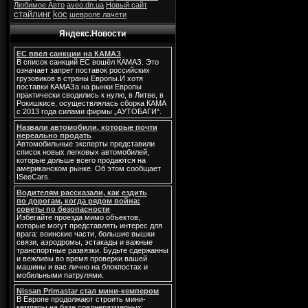
Любимое Авто
aveo.dn.ua
Новый сайт
стайлинг
koc
шевроле лачети
Яндекс.Новости
ЕС ввел санкции на КАМАЗ
В список санкций ЕС вошёл КАМАЗ. Это
означает запрет поставок российских
грузовиков в страны Европы.И хотя
поставки КАМАЗа на рынки Европы
практически сводились к нулю, в Литве, в
Рокишкисе, осуществлялась сборка КАМА
с 2013 года силами фирмы „АУТОБАГИ“.
Назвали автомобили, которые почти
нереально продать
Автомобильные эксперты представили
список новых легковых автомобилей,
которые дольше всего продаются на
американском рынке. Об этом сообщает
ISeeCars.
Водителям рассказали, как ездить
по дорогам, когда рядом война:
советы по безопасности
Избегайте проезда мимо объектов,
которые могут представлять интерес для
врага: воинские части, большие вышки
связи, аэродромы, эстакады и важные
транспортные развязки. Будьте сдержанны
и вежливы во время проверки вашей
машины и вас лично на блокпостах и
мобильными патрулями.
Nissan Primastar стал мини-кемпером
В Европе продолжают строить мини-
кемперы на базе среднеразмерных