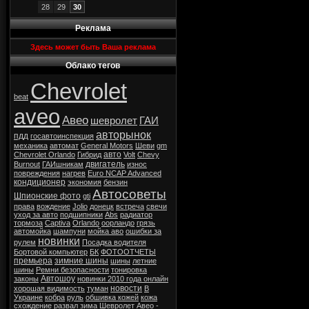
28
29
30
Реклама
Здесь может быть Ваша реклама
Облако тегов
Chevrolet
beat
aveo
Авео
шевролет
ГАИ
авторынок
пдд
госавтоинспекция
механика
автомат
General Motors
Шеви
gm
авто
Chevrolet Orlando
Гибрид
Volt
Chevy
двигатель
Burnout
ГАИшникам
износ
повреждения
нагрев
Euro NCAP Advanced
кондиционер
экономия
бензин
Автосоветы
Шпионские фото
gti
права
вождение
Jolio
донецк
встреча
свечи
уход за авто
подшипники
Abs
радиатор
тормоза
Captiva
Orlando
оорландо
грязь
автомойка
шампуни
мойка аво
ошибки за
новинки
рулем
Посадка водителя
Бортовой компьютер
БК
ФОТООТЧЕТЫ
премьера
зимние шины
шины
летние
шины
Ремни безопасности
тонировка
Автошоу
законы
новинки 2010 года онлайн
новости
хорошая видимость
туман
В
Украине
кобра
руль
обшивка кожей
кожа
схождение
развал
зима
Шевролет Авео -